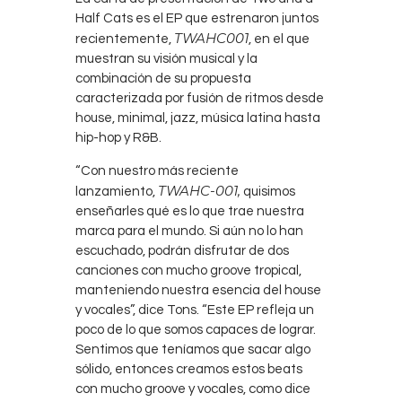
Half Cats es el EP que estrenaron juntos
TWAHC001
recientemente,
, en el que
muestran su visión musical y la
combinación de su propuesta
caracterizada por fusión de ritmos desde
house, minimal, jazz, música latina hasta
hip-hop y R&B.
“Con nuestro más reciente
TWAHC-001,
lanzamiento,
quisimos
enseñarles qué es lo que trae nuestra
marca para el mundo. Si aún no lo han
escuchado, podrán disfrutar de dos
canciones con mucho groove tropical,
manteniendo nuestra esencia del house
y vocales”, dice Tons. “Este EP refleja un
poco de lo que somos capaces de lograr.
Sentimos que teníamos que sacar algo
sólido, entonces creamos estos beats
con mucho groove y vocales, como dice