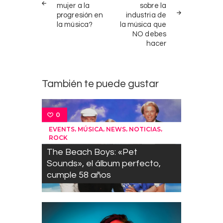
mujer a la
sobre la
entradas
progresión en
industria de
la música?
la música que
NO debes
hacer
También te puede gustar
0
,
,
,
,
EVENTS
MÚSICA
NEWS
NOTICIAS
ROCK
The Beach Boys: «Pet
Sounds», el álbum perfecto,
cumple 58 años