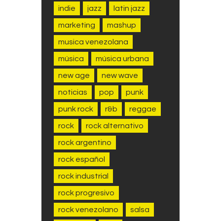
indie
jazz
latin jazz
marketing
mashup
musica venezolana
música
música urbana
new age
new wave
noticias
pop
punk
punk rock
r&b
reggae
rock
rock alternativo
rock argentino
rock español
rock industrial
rock progresivo
rock venezolano
salsa