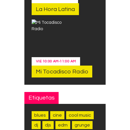
La Hora Latina
VIE
10:00 AM
-
11:00 AM
Mi Tocadisco Radio
Etiquetas
blues
cine
cool music
dj
djs
edm
grunge