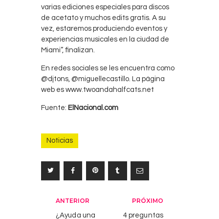
varias ediciones especiales para discos
de acetato y muchos edits gratis. A su
vez, estaremos produciendo eventos y
experiencias musicales en la ciudad de
Miami”, finalizan.
En redes sociales se les encuentra como
@djtons, @miguellecastillo. La página
web es www.twoandahalfcats.net
Fuente:
ElNacional.com
Noticias
Navegación
ANTERIOR
PRÓXIMO
de
¿Ayuda una
4 preguntas