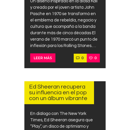
Un diseño inspirado en la diosa Kali
y creado por el joven artista John
Pasche en 1970 se transformó en
el emblema de rebeldía, negocio y
cultura que acompañó a la banda
durante más de cinco décadas El
verano de 1970 marcó un punto de
inflexión para los Rolling Stones.…
0
0
LEER MÁS
SEPTIEMBRE
14, 2025
Ed Sheeran recupera
su influencia en el pop
con un álbum vibrante
En diálogo con The New York
Times, Ed Sheeran asegura que
“Play”, un disco de optimismo y