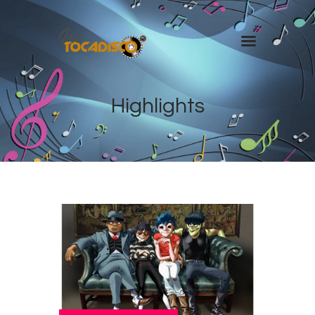
Inicio
Highlights
Radio Shows
Equipo de Djs
Programación
Videos
Noticias