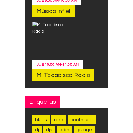
JUE
9:00 AM
-
10:00 AM
Música Infiel
JUE
10:00 AM
-
11:00 AM
Mi Tocadisco Radio
Etiquetas
blues
cine
cool music
dj
djs
edm
grunge