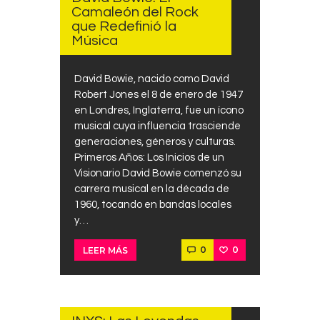
Camaleón del Rock
que Redefinió la
Música
David Bowie, nacido como David
Robert Jones el 8 de enero de 1947
en Londres, Inglaterra, fue un ícono
musical cuya influencia trasciende
generaciones, géneros y culturas.
Primeros Años: Los Inicios de un
Visionario David Bowie comenzó su
carrera musical en la década de
1960, tocando en bandas locales
y…
0
0
LEER MÁS
AGOSTO
3, 2025