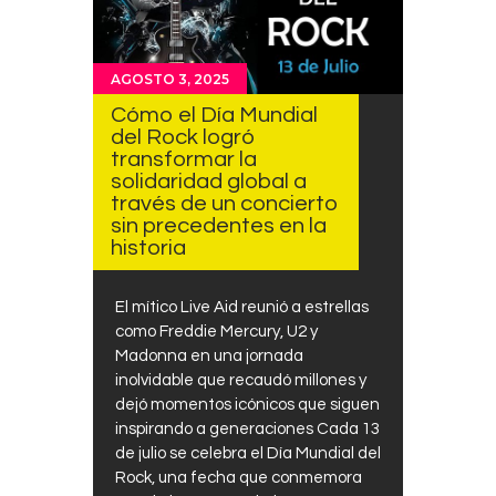
AGOSTO 3, 2025
Cómo el Día Mundial
del Rock logró
transformar la
solidaridad global a
través de un concierto
sin precedentes en la
historia
El mítico Live Aid reunió a estrellas
como Freddie Mercury, U2 y
Madonna en una jornada
inolvidable que recaudó millones y
dejó momentos icónicos que siguen
inspirando a generaciones Cada 13
de julio se celebra el Día Mundial del
Rock, una fecha que conmemora