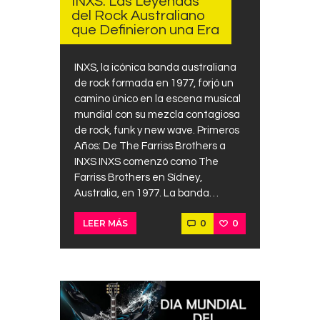
INXS: Las Leyendas
del Rock Australiano
que Definieron una Era
INXS, la icónica banda australiana
de rock formada en 1977, forjó un
camino único en la escena musical
mundial con su mezcla contagiosa
de rock, funk y new wave. Primeros
Años: De The Farriss Brothers a
INXS INXS comenzó como The
Farriss Brothers en Sídney,
Australia, en 1977. La banda…
0
0
LEER MÁS