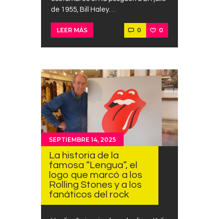
de 1955, Bill Haley…
0
0
LEER MÁS
SEPTIEMBRE 14, 2025
La historia de la
famosa “Lengua”, el
logo que marcó a los
Rolling Stones y a los
fanáticos del rock