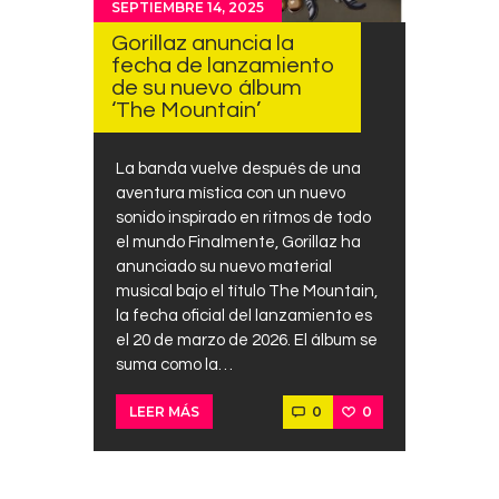
SEPTIEMBRE 14, 2025
Gorillaz anuncia la
fecha de lanzamiento
de su nuevo álbum
‘The Mountain’
La banda vuelve después de una
aventura mística con un nuevo
sonido inspirado en ritmos de todo
el mundo Finalmente, Gorillaz ha
anunciado su nuevo material
musical bajo el título The Mountain,
la fecha oficial del lanzamiento es
el 20 de marzo de 2026. El álbum se
suma como la…
0
0
LEER MÁS