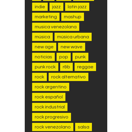
indie
jazz
latin jazz
marketing
mashup
musica venezolana
música
música urbana
new age
new wave
noticias
pop
punk
punk rock
r&b
reggae
rock
rock alternativo
rock argentino
rock español
rock industrial
rock progresivo
rock venezolano
salsa