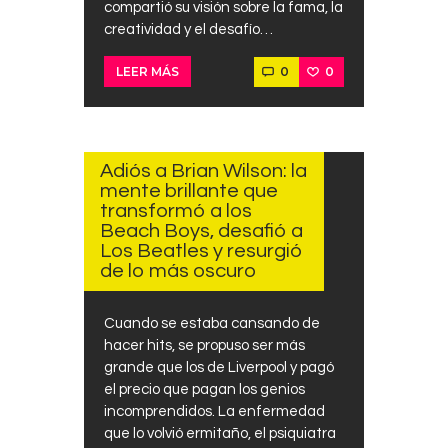
compartió su visión sobre la fama, la
creatividad y el desafío…
0
0
LEER MÁS
JUNIO
29,
2025
Adiós a Brian Wilson: la
mente brillante que
transformó a los
Beach Boys, desafió a
Los Beatles y resurgió
de lo más oscuro
Cuando se estaba cansando de
hacer hits, se propuso ser más
grande que los de Liverpool y pagó
el precio que pagan los genios
incomprendidos. La enfermedad
que lo volvió ermitaño, el psiquiatra