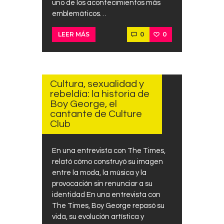
uno de los acontecimientos más
emblemáticos…
0
0
LEER MÁS
AGOSTO
3, 2025
Cultura, sexualidad y
rebeldía: la historia de
Boy George, el
cantante de Culture
Club
En una entrevista con The Times,
relató cómo construyó su imagen
entre la moda, la música y la
provocación sin renunciar a su
identidad En una entrevista con
The Times, Boy George repasó su
vida, su evolución artística y