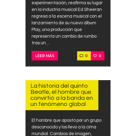
experimentación, reafirma su lugar
en la industria musical Ed Sheeran
regresa a la escena musical con el
lanzamiento de su nuevo álbum
Play, una producción que
representa un cambio de rumbo
tras un…
0
0
LEER MÁS
SEPTIEMBRE
14, 2025
La historia del quinto
Beatle, el hombre que
convirtió a la banda en
un fenómeno global
El hombre que apostó por un grupo
desconocido y los llevó a la cima
mundial. Cambios de imagen,