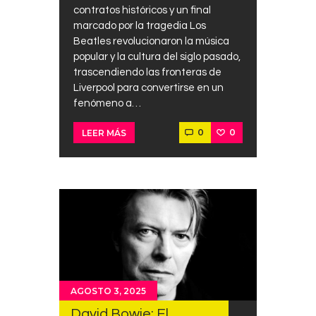
contratos históricos y un final
marcado por la tragedia Los
Beatles revolucionaron la música
popular y la cultura del siglo pasado,
trascendiendo las fronteras de
Liverpool para convertirse en un
fenómeno a…
0
0
LEER MÁS
AGOSTO 3, 2025
David Bowie: El