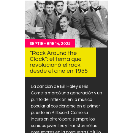
SEPTIEMBRE 14, 2025
“Rock Around the
Clock”: el tema que
revolucionó el rock
desde el cine en 1955
La canción de Bill Haley & His
Comets marcó una generación y un
punto de inflexión en la música
popular al posicionarse en el primer
puesto en Billboard. Cómo su
incursión alteró para siempre los
sonidos juveniles y transformó las
costumbres en la posguerra En julio