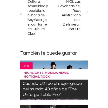
de
Cultura,
INXS: Las
sexualidad y
Leyendas del
entradas
rebeldía: la
Rock
historia de
Australiano
Boy George,
que
el cantante
Definieron
de Culture
una Era
Club
También te puede gustar
0
,
,
,
HIGHLIGHTS
MÚSICA
NEWS
,
NOTICIAS
ROCK
Cuando U2 fue el mejor grupo
del mundo: 40 años de ‘The
Unforgettable Fire’