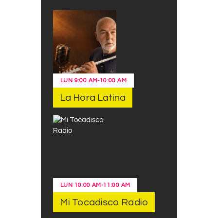
LUN
9:00 AM
-
10:00 AM
La Hora Latina
LUN
10:00 AM
-
11:00 AM
Mi Tocadisco Radio