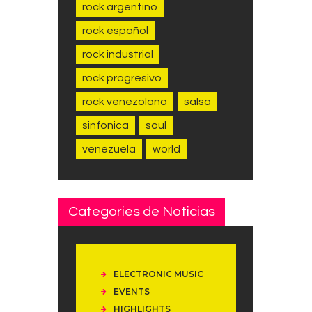
rock argentino
rock español
rock industrial
rock progresivo
rock venezolano
salsa
sinfonica
soul
venezuela
world
Categories de Noticias
ELECTRONIC MUSIC
EVENTS
HIGHLIGHTS