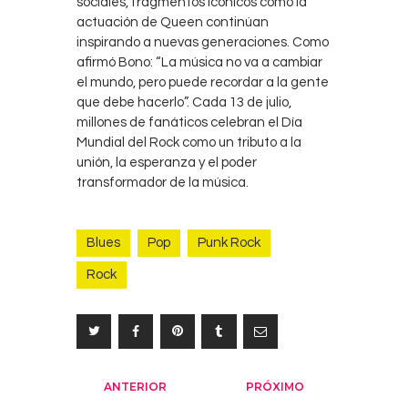
sociales, fragmentos icónicos como la
actuación de Queen continúan
inspirando a nuevas generaciones. Como
afirmó Bono: “La música no va a cambiar
el mundo, pero puede recordar a la gente
que debe hacerlo”. Cada 13 de julio,
millones de fanáticos celebran el Día
Mundial del Rock como un tributo a la
unión, la esperanza y el poder
transformador de la música.
Blues
Pop
Punk Rock
Rock
Navegación
ANTERIOR
PRÓXIMO