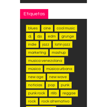
Etiquetas
blues
cine
cool music
dj
djs
edm
grunge
indie
jazz
latin jazz
marketing
mashup
musica venezolana
música
música urbana
new age
new wave
noticias
pop
punk
punk rock
r&b
reggae
rock
rock alternativo