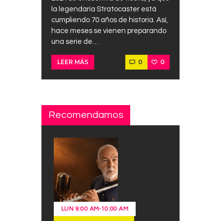
la legendaria Stratocaster está
cumpliendo 70 años de historia. Así,
hace meses se vienen preparando
una serie de…
0
0
LEER MÁS
Recomendamos
LUN
9:00 AM
-
10:00 AM