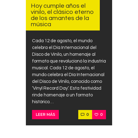
Hoy cumple años el
vinilo, el clásico eterno
de los amantes de la
música
Cada 12 de agosto, el mundo
celebra el Día Internacional del
Disco de Vinilo, un homenaje al
formato que revolucionó la industria
musical. Cada 12 de agosto, el
mundo celebra el Día Internacional
del Disco de Vinilo, conocido como
‘Vinyl Record Day’. Esta festividad
rinde homenaje a un formato
histórico…
0
0
LEER MÁS