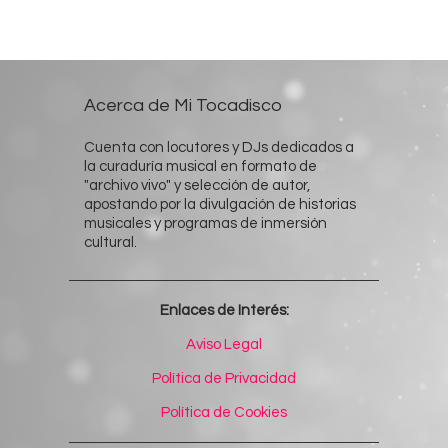
Acerca de Mi Tocadisco
Cuenta con locutores y DJs dedicados a
la curaduría musical en formato de
"archivo vivo" y selección de autor,
apostando por la divulgación de historias
musicales y programas de inmersión
cultural.
Enlaces de Interés:
Aviso Legal
Política de Privacidad
Política de Cookies