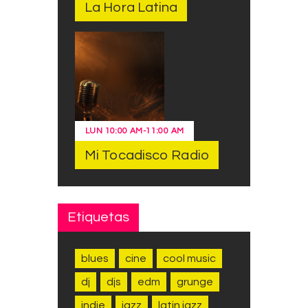
La Hora Latina
LUN
10:00 AM
-
11:00 AM
Mi Tocadisco Radio
Etiquetas
blues
cine
cool music
dj
djs
edm
grunge
indie
jazz
latin jazz