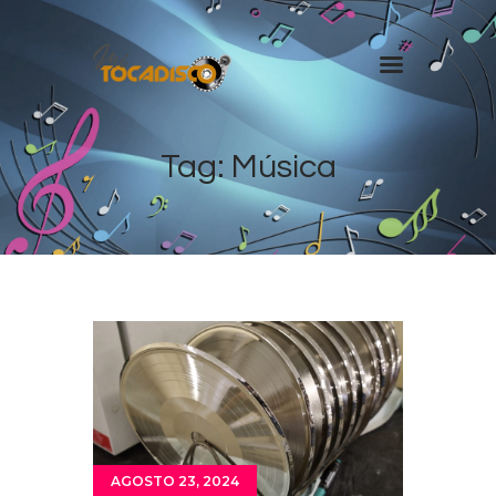
Inicio
Tag: Música
Radio Shows
Equipo de Djs
Programación
Videos
Noticias
AGOSTO 23, 2024