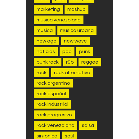
marketing
mashup
musica venezolana
música
música urbana
new age
new wave
noticias
pop
punk
punk rock
r&b
reggae
rock
rock alternativo
rock argentino
rock español
rock industrial
rock progresivo
rock venezolano
salsa
sinfonica
soul