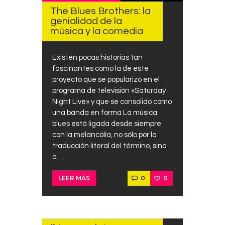
The Blues Brothers: la
genialidad de la
música y la comedia
Existen pocas historias tan
fascinantes como la de este
proyecto que se popularizó en el
programa de televisión «Saturday
Night Live» y que se consolidó como
una banda en forma La música
blues está ligada desde siempre
con la melancolía, no sólo por la
traducción literal del término, sino
a…
0
0
LEER MÁS
DICIEMBRE
8, 2024