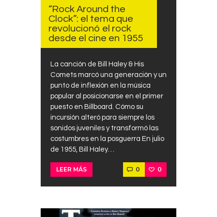
“Rock Around the
Clock”: el tema que
revolucionó el rock
desde el cine en 1955
La canción de Bill Haley & His
Comets marcó una generación y un
punto de inflexión en la música
popular al posicionarse en el primer
puesto en Billboard. Cómo su
incursión alteró para siempre los
sonidos juveniles y transformó las
costumbres en la posguerra En julio
de 1955, Bill Haley…
0
0
LEER MÁS