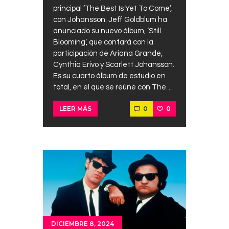
principal ‘The Best Is Yet To Come’,
con Johansson. Jeff Goldblum ha
anunciado su nuevo álbum, ‘Still
Blooming’, que contará con la
participación de Ariana Grande,
Cynthia Erivo y Scarlett Johansson.
Es su cuarto álbum de estudio en
total, en el que se reúne con The…
0
0
LEER MÁS
DICIEMBRE 8, 2024