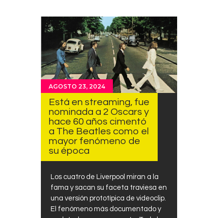
AGOSTO 23, 2024
Está en streaming, fue
nominada a 2 Oscars y
hace 60 años cimentó
a The Beatles como el
mayor fenómeno de
su época
Los cuatro de Liverpool miran a la
fama y sacan su faceta traviesa en
una versión prototípica de videoclip.
El fenómeno más documentado y