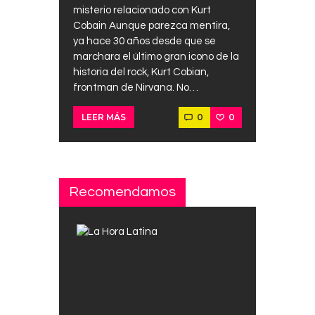
misterio relacionado con Kurt
Cobain Aunque parezca mentira,
ya hace 30 años desde que se
marchara el último gran icono de la
historia del rock, Kurt Cobian,
frontman de Nirvana. No…
0
0
LEER MÁS
Recomendamos