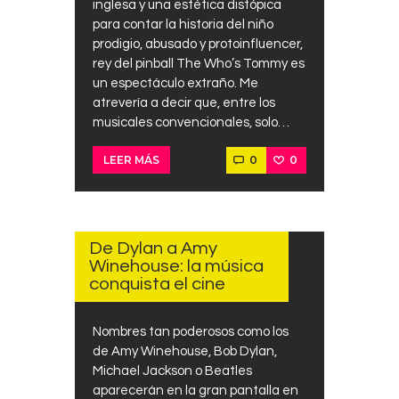
inglesa y una estética distópica
para contar la historia del niño
prodigio, abusado y protoinfluencer,
rey del pinball The Who’s Tommy es
un espectáculo extraño. Me
atrevería a decir que, entre los
musicales convencionales, solo…
0
0
LEER MÁS
ABRIL
23,
2024
De Dylan a Amy
Winehouse: la música
conquista el cine
Nombres tan poderosos como los
de Amy Winehouse, Bob Dylan,
Michael Jackson o Beatles
aparecerán en la gran pantalla en