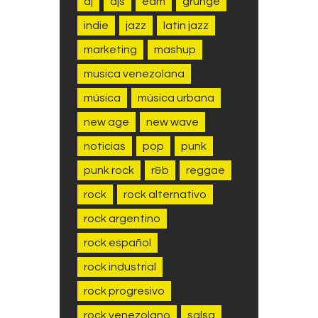
dj
djs
edm
grunge
indie
jazz
latin jazz
marketing
mashup
musica venezolana
música
música urbana
new age
new wave
noticias
pop
punk
punk rock
r&b
reggae
rock
rock alternativo
rock argentino
rock español
rock industrial
rock progresivo
rock venezolano
salsa