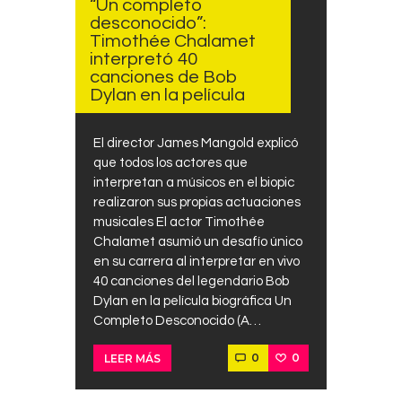
“Un completo
desconocido”:
Timothée Chalamet
interpretó 40
canciones de Bob
Dylan en la película
El director James Mangold explicó
que todos los actores que
interpretan a músicos en el biopic
realizaron sus propias actuaciones
musicales El actor Timothée
Chalamet asumió un desafío único
en su carrera al interpretar en vivo
40 canciones del legendario Bob
Dylan en la película biográfica Un
Completo Desconocido (A…
0
0
LEER MÁS