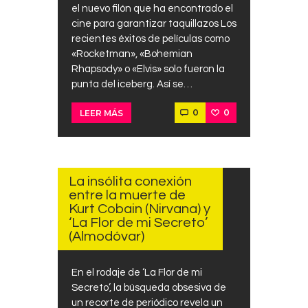
el nuevo filón que ha encontrado el
cine para garantizar taquillazos Los
recientes éxitos de películas como
«Rocketman», «Bohemian
Rhapsody» o «Elvis» solo fueron la
punta del iceberg. Así se…
0
0
LEER MÁS
ABRIL
15,
2024
La insólita conexión
entre la muerte de
Kurt Cobain (Nirvana) y
‘La Flor de mi Secreto’
(Almodóvar)
En el rodaje de ‘La Flor de mi
Secreto’, la búsqueda obsesiva de
un recorte de periódico revela un