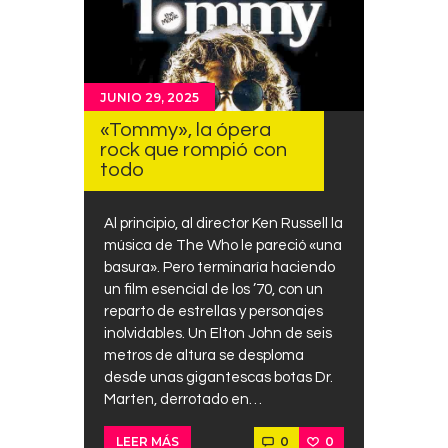
JUNIO 29, 2025
«Tommy», la ópera
rock que rompió con
todo
Al principio, al director Ken Russell la
música de The Who le pareció «una
basura». Pero terminaría haciendo
un film esencial de los ’70, con un
reparto de estrellas y personajes
inolvidables. Un Elton John de seis
metros de altura se desploma
desde unas gigantescas botas Dr.
Marten, derrotado en…
0
0
LEER MÁS