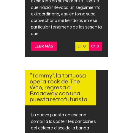
explotado en su momento. Todo lo
que hacían llevaba un seguimiento
extraordinario, y su entorno supo
aprovecharlo metiéndolos en ese
particular fenómeno de los sesenta
que…
0
0
LEER MÁS
ABRIL
23,
2024
“Tommy”, la tortuosa
ópera-rock de The
Who, regresa a
Broadway con una
puesta retrofuturista
La nueva puesta en escena
combina las potentes canciones
del célebre disco de la banda