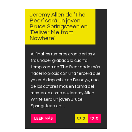
NOVIEMBRE
10, 2024
Jeremy Allen de ‘The
Bear’ será un joven
Bruce Springsteen en
‘Deliver Me from
Nowhere’
Al final los rumores eran ciertos y
tras haber grabado la cuarta
temporada de The Bear nada más
hacer lo propio con una tercera que
ya está disponible en Disney+, uno
de los actores más en forma del
momento como es Jeremy Allen
White será un joven Bruce
Springsteen en…
0
0
LEER MÁS