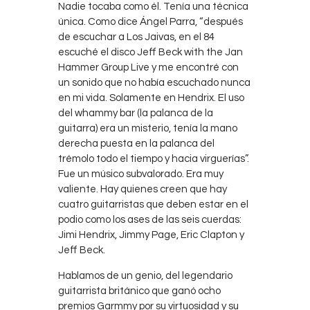
Nadie tocaba como él. Tenía una técnica
única. Como dice Ángel Parra, “después
de escuchar a Los Jaivas, en el 84
escuché el disco Jeff Beck with the Jan
Hammer Group Live y me encontré con
un sonido que no había escuchado nunca
en mi vida. Solamente en Hendrix. El uso
del whammy bar (la palanca de la
guitarra) era un misterio, tenía la mano
derecha puesta en la palanca del
trémolo todo el tiempo y hacia virguerías”.
Fue un músico subvalorado. Era muy
valiente. Hay quienes creen que hay
cuatro guitarristas que deben estar en el
podio como los ases de las seis cuerdas:
Jimi Hendrix, Jimmy Page, Eric Clapton y
Jeff Beck.
Hablamos de un genio, del legendario
guitarrista británico que ganó ocho
premios Garmmy por su virtuosidad y su