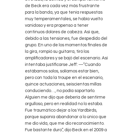
de Beck era cada vez más frustrante
para la banda, ya que tenía respuestas
muy temperamentales, se había vuelto
vanidoso y era propenso a tener
continuos dolores de cabeza. Así que,
debido a las tensiones, fue despedido del
grupo. En uno de los momentos finales de
la gira, rompió su guitarra, tiró los
amplificadores y se bajó del escenario. Así
intentaba justificarse Jeff: ―”Cuando
estábamos solos, solíamos estar bien,
pero con toda la troupe en el escenario,
quince actuaciones, seiscientas millas
conduciendo…, no podía soportarlo.
Alguien me dijo que debería de sentirme
orgulloso, pero en realidad no lo estaba.
Fue traumático dejar a los Yardbirds,
porque suponía abandonar a lo único que
me dio vida, que me dio reconocimiento.
Fue bastante duro”, dijo Beck en el 2009 a