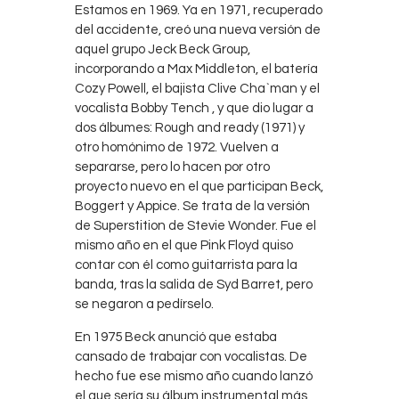
Estamos en 1969. Ya en 1971, recuperado
del accidente, creó una nueva versión de
aquel grupo Jeck Beck Group,
incorporando a Max Middleton, el batería
Cozy Powell, el bajista Clive Cha`man y el
vocalista Bobby Tench , y que dio lugar a
dos álbumes: Rough and ready (1971) y
otro homónimo de 1972. Vuelven a
separarse, pero lo hacen por otro
proyecto nuevo en el que participan Beck,
Boggert y Appice. Se trata de la versión
de Superstition de Stevie Wonder. Fue el
mismo año en el que Pink Floyd quiso
contar con él como guitarrista para la
banda, tras la salida de Syd Barret, pero
se negaron a pedírselo.
En 1975 Beck anunció que estaba
cansado de trabajar con vocalistas. De
hecho fue ese mismo año cuando lanzó
el que sería su álbum instrumental más