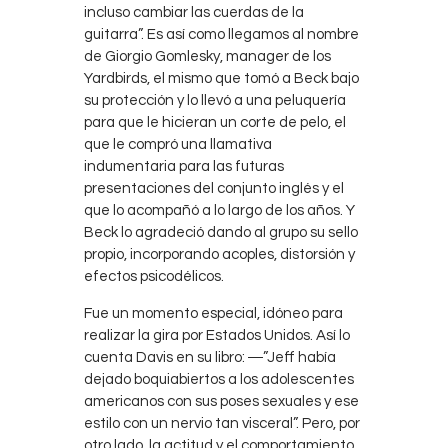
incluso cambiar las cuerdas de la
guitarra”. Es así como llegamos al nombre
de Giorgio Gomlesky, manager de los
Yardbirds, el mismo que tomó a Beck bajo
su protección y lo llevó a una peluquería
para que le hicieran un corte de pelo, el
que le compró una llamativa
indumentaria para las futuras
presentaciones del conjunto inglés y el
que lo acompañó a lo largo de los años. Y
Beck lo agradeció dando al grupo su sello
propio, incorporando acoples, distorsión y
efectos psicodélicos.
Fue un momento especial, idóneo para
realizar la gira por Estados Unidos. Así lo
cuenta Davis en su libro: ―”Jeff había
dejado boquiabiertos a los adolescentes
americanos con sus poses sexuales y ese
estilo con un nervio tan visceral”. Pero, por
otro lado, la actitud y el comportamiento