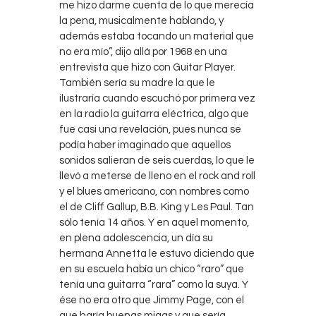
me hizo darme cuenta de lo que merecía
la pena, musicalmente hablando, y
además estaba tocando un material que
no era mío”, dijo allá por 1968 en una
entrevista que hizo con Guitar Player.
También sería su madre la que le
ilustraría cuando escuchó por primera vez
en la radio la guitarra eléctrica, algo que
fue casi una revelación, pues nunca se
podía haber imaginado que aquellos
sonidos salieran de seis cuerdas, lo que le
llevó a meterse de lleno en el rock and roll
y el blues americano, con nombres como
el de Cliff Gallup, B.B. King y Les Paul. Tan
sólo tenía 14 años. Y en aquel momento,
en plena adolescencia, un día su
hermana Annetta le estuvo diciendo que
en su escuela había un chico “raro” que
tenía una guitarra “rara” como la suya. Y
ése no era otro que Jimmy Page, con el
que haría buenas migas y que sería