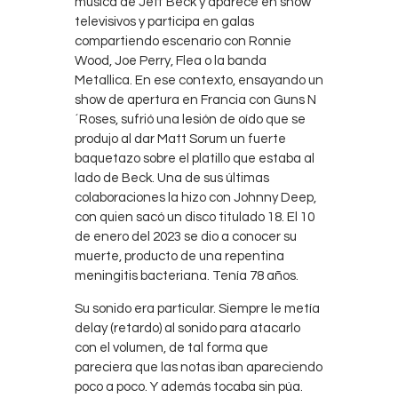
música de Jeff Beck y aparece en show
televisivos y participa en galas
compartiendo escenario con Ronnie
Wood, Joe Perry, Flea o la banda
Metallica. En ese contexto, ensayando un
show de apertura en Francia con Guns N
´Roses, sufrió una lesión de oído que se
produjo al dar Matt Sorum un fuerte
baquetazo sobre el platillo que estaba al
lado de Beck. Una de sus últimas
colaboraciones la hizo con Johnny Deep,
con quien sacó un disco titulado 18. El 10
de enero del 2023 se dio a conocer su
muerte, producto de una repentina
meningitis bacteriana. Tenía 78 años.
Su sonido era particular. Siempre le metía
delay (retardo) al sonido para atacarlo
con el volumen, de tal forma que
pareciera que las notas iban apareciendo
poco a poco. Y además tocaba sin púa.