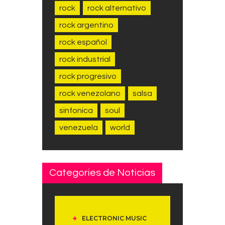
rock
rock alternativo
rock argentino
rock español
rock industrial
rock progresivo
rock venezolano
salsa
sinfonica
soul
venezuela
world
Categories de Noticias
ELECTRONIC MUSIC