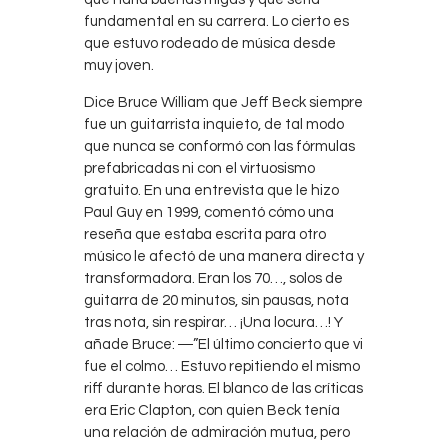
fundamental en su carrera. Lo cierto es
que estuvo rodeado de música desde
muy joven.
Dice Bruce William que Jeff Beck siempre
fue un guitarrista inquieto, de tal modo
que nunca se conformó con las fórmulas
prefabricadas ni con el virtuosismo
gratuito. En una entrevista que le hizo
Paul Guy en 1999, comentó cómo una
reseña que estaba escrita para otro
músico le afectó de una manera directa y
transformadora. Eran los 70…, solos de
guitarra de 20 minutos, sin pausas, nota
tras nota, sin respirar… ¡Una locura…! Y
añade Bruce: ―”El último concierto que vi
fue el colmo… Estuvo repitiendo el mismo
riff durante horas. El blanco de las críticas
era Eric Clapton, con quien Beck tenía
una relación de admiración mutua, pero