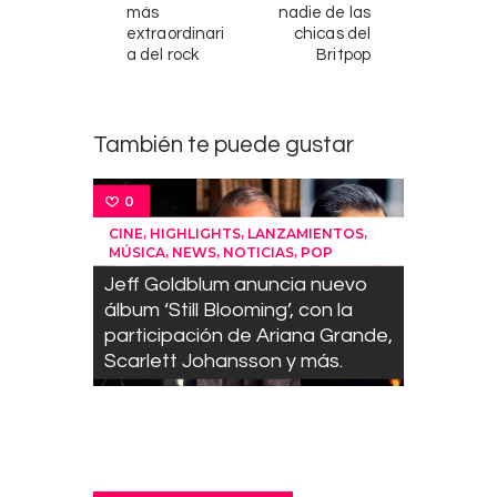
más
nadie de las
e
extraordinari
chicas del
a
a del rock
Britpop
t
l
e
También te puede gustar
,
e
l
0
h
,
,
,
CINE
HIGHLIGHTS
LANZAMIENTOS
o
,
,
,
MÚSICA
NEWS
NOTICIAS
POP
m
Jeff Goldblum anuncia nuevo
b
álbum ‘Still Blooming’, con la
r
participación de Ariana Grande,
e
Scarlett Johansson y más.
q
u
e
c
o