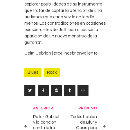
L
0
explorar posibilidades de su instrumento
a
HIGHLIGHTS
que tratar de captar la atención de una
,
,
MÚSICA
h
audiencia que cada vez lo entendía
ROCK
i
menos. Las contradicciones en ocasiones
s
exasperantes de Jeff iban a causar la
t
aparición de un nuevo monstruo de la
o
guitarra”.
r
Celín Cebrián | @celincebrianvaliente
i
a
d
Blues
Rock
e
l
q
u
i
n
Navegación
ANTERIOR
PRÓXIMO
t
de
Peter Gabriel
Todos hablan
o
y la canción
de Blur y
entradas
B
con la letra
Oasis pero