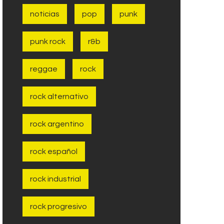
noticias
pop
punk
punk rock
r&b
reggae
rock
rock alternativo
rock argentino
rock español
rock industrial
rock progresivo