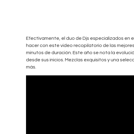
0
DICIEMBRE
0
20, 2021
Efectivamente, el duo de Djs especializados en e
hacer con este video recopilatorio de las mejores
minutos de duración. Este año se nota la evoluci
desde sus inicios. Mezclas exquisitos y una sele
más.
0
G
,
MÚSICA
r
,
NEWS
a
NOTICIAS
,
ROCK
t
e