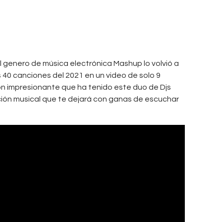
a
m
a
s
s
l genero de música electrónica Mashup lo volvió a
a
 40 canciones del 2021 en un video de solo 9
ón impresionante que ha tenido este duo de Djs
,
cción musical que te dejará con ganas de escuchar
S
h
e
r
y
l
C
r
o