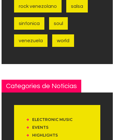
rock venezolano
salsa
sinfonica
soul
venezuela
world
Categories de Noticias
ELECTRONIC MUSIC
EVENTS
HIGHLIGHTS