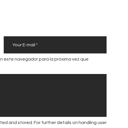
i
l
l
a
g
e
r
en este navegador para la próxima vez que
s
y
m
á
s
a
c
t
ted and stored. For further details on handling user