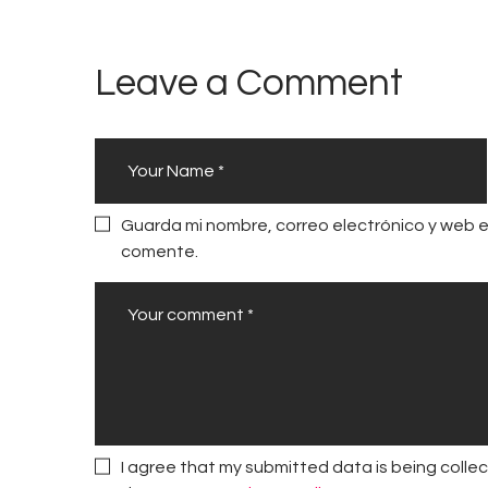
e
n
Leave a Comment
t
r
e
l
o
Guarda mi nombre, correo electrónico y web 
s
comente.
4
0
m
e
j
o
r
I agree that my submitted data is being collec