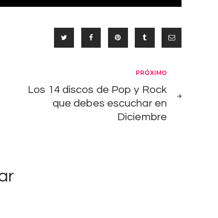
o
u
r
t
n
PRÓXIMO
e
y
Los 14 discos de Pop y Rock
que debes escuchar en
B
Diciembre
a
r
n
e
ar
t
t
,
V