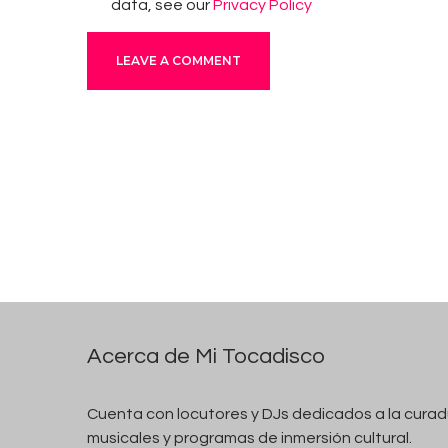
data, see our
Privacy Policy
e
s
d
e
l
B
i
l
l
b
o
a
Acerca de Mi Tocadisco
r
d
Cuenta con locutores y DJs dedicados a la curadur
2
musicales y programas de inmersión cultural.