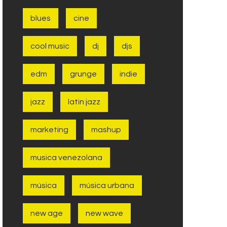
blues
cine
cool music
dj
djs
edm
grunge
indie
jazz
latin jazz
marketing
mashup
musica venezolana
música
música urbana
new age
new wave