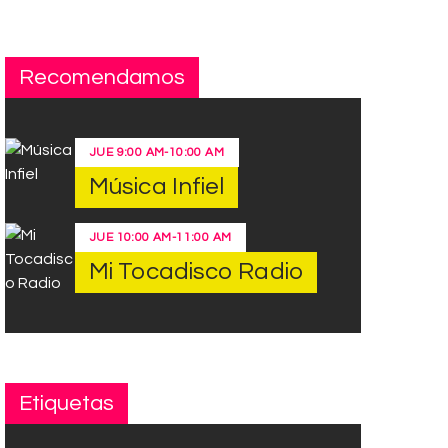
Recomendamos
JUE
9:00 AM
-
10:00 AM
Música Infiel
JUE
10:00 AM
-
11:00 AM
Mi Tocadisco Radio
Etiquetas