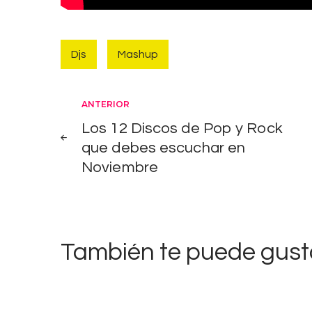
c
o
r
Djs
Mashup
d
d
Navegación
ANTERIOR
e
m
Los 12 Discos de Pop y Rock
de
que debes escuchar en
á
Noviembre
s
entradas
á
l
b
También te puede gust
u
m
e
s