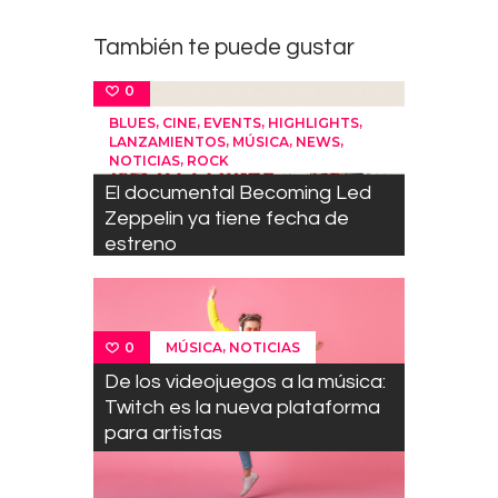
También te puede gustar
0
,
,
,
,
BLUES
CINE
EVENTS
HIGHLIGHTS
,
,
,
LANZAMIENTOS
MÚSICA
NEWS
,
NOTICIAS
ROCK
El documental Becoming Led
Zeppelin ya tiene fecha de
estreno
,
MÚSICA
NOTICIAS
0
De los videojuegos a la música:
Twitch es la nueva plataforma
para artistas