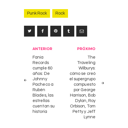
Punk Rock
Rock
Navegación
ANTERIOR
PRÓXIMO
de
Fania
The
Records
Traveling
entradas
cumple 60
Wilburys:
años: De
cómo se creó
Johnny
el supergrupo
Pacheco a
compuesto
Rubén
por George
Blades, las
Harrison, Bob
estrellas
Dylan, Roy
cuentan su
Orbison, Tom
historia
Petty y Jeff
Lynne