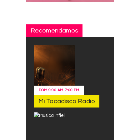
Recomendamos
DOM
9:00 AM
-
7:00 PM
Mi Tocadisco Radio