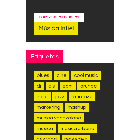
DOM
7:00 PM
-
8:00 PM
Música Infiel
Etiquetas
blues
cine
cool music
dj
djs
edm
grunge
indie
jazz
latin jazz
marketing
mashup
musica venezolana
música
música urbana
new age
new wave