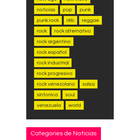
noticias
pop
punk
punk rock
r&b
reggae
rock
rock alternativo
rock argentino
rock español
rock industrial
rock progresivo
rock venezolano
salsa
sinfonica
soul
venezuela
world
Categories de Noticias