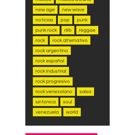
new age
new wave
noticias
pop
punk
punk rock
r&b
reggae
rock
rock alternativo
rock argentino
rock español
rock industrial
rock progresivo
rock venezolano
salsa
sinfonica
soul
venezuela
world