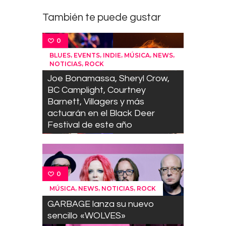
También te puede gustar
0
,
,
,
,
,
BLUES
EVENTS
INDIE
MÚSICA
NEWS
,
NOTICIAS
ROCK
Joe Bonamassa, Sheryl Crow,
BC Camplight, Courtney
Barnett, Villagers y más
actuarán en el Black Deer
Festival de este año
0
,
,
,
MÚSICA
NEWS
NOTICIAS
ROCK
GARBAGE lanza su nuevo
sencillo «WOLVES»