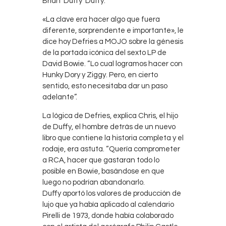
Brian ‘Duffy’ Duffy.
«La clave era hacer algo que fuera
diferente, sorprendente e importante», le
dice hoy Defries a MOJO sobre la génesis
de la portada icónica del sexto LP de
David Bowie. “Lo cual logramos hacer con
Hunky Dory y Ziggy. Pero, en cierto
sentido, esto necesitaba dar un paso
adelante”.
La lógica de Defries, explica Chris, el hijo
de Duffy, el hombre detrás de un nuevo
libro que contiene la historia completa y el
rodaje, era astuta. “Quería comprometer
a RCA, hacer que gastaran todo lo
posible en Bowie, basándose en que
luego no podrían abandonarlo.
Duffy aportó los valores de producción de
lujo que ya había aplicado al calendario
Pirelli de 1973, donde había colaborado