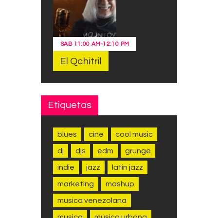
SAB
11:00 AM
-
12:10 PM
El Qchitril
Etiquetas
blues
cine
cool music
dj
djs
edm
grunge
indie
jazz
latin jazz
marketing
mashup
musica venezolana
música
música urbana