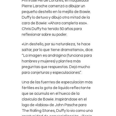
Primrose Hill de Londres, el maquillador
Pierre Laroche comenzó a dibujar un
pequeño destello en la mejilla de Bowie.
Duffy lo detuvo y dibujó otra mitad de la
cara de Bowie: «Ahora completa eso».
Chris Duffy ha tenido 50 años para
reflexionar sobre su poder.
«Un destello, por su naturaleza, te hace
saltar, por lo que tiene dramatismo», dice.
“La imagen es andrógina (funciona para
hombres y mujeres) y plantea más
preguntas que respuestas. Dejó mucho
para conjeturas y especulaciones”.
Una de las fuentes de especulación más
fértiles es la gota de líquido reflectante
que se acumula en el hueco de la
clavícula de Bowie. Inspirándose en el
logo de «labios» de John Pasche para
The Rolling Stones, Duffy lo vio como una