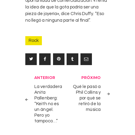
oportunidad de comercialización. «Tenía
la idea de que la gota podría ser una
pieza de joyería», dice Chris Duffy. “Eso
no llegó a ninguna parte al final”.
Rock
Navegación
ANTERIOR
PRÓXIMO
de
La verdadera
Qué le pasó a
Anita
Phil Collins y
entradas
Pallenberg:
por qué se
“Keith no es
retiró de la
un ángel.
música
Pero yo
tampoco…”