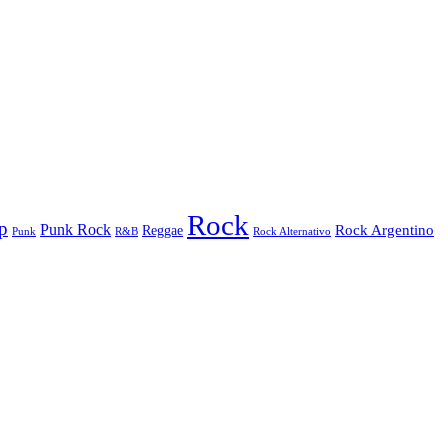
Rock
p
Punk Rock
Rock Argentino
Reggae
Punk
R&B
Rock Alternativo