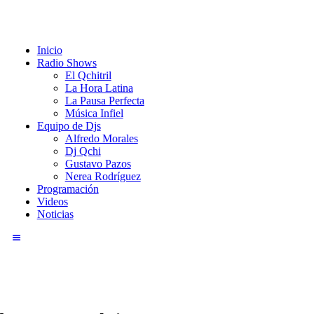
Inicio
Radio Shows
El Qchitril
La Hora Latina
La Pausa Perfecta
Música Infiel
Equipo de Djs
Alfredo Morales
Dj Qchi
Gustavo Pazos
Nerea Rodríguez
Programación
Videos
Noticias