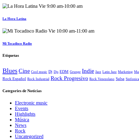
Vie
9:00 am
-
10:00 am
La Hora Latina
Vie
10:00 am
-
11:00 am
Mi Tocadisco Radio
Etiquetas
Blues
Cine
Indie
Dj
EDM
Cool music
Djs
Grunge
Jazz
Latin Jazz
Marketing
Ma
Rock Progresivo
Rock Español
Salsa
Rock Industrial
Rock Venezolano
Sinfonic
Categories de Noticias
Electronic music
Events
Highlights
Música
News
Rock
Uncategorized