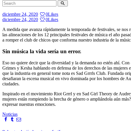
diciembre 24, 2020
0
Likes
diciembre 24, 2020
0
Likes
A medida que avanza rápidamente la temporada de festivales, se nos re
las alineaciones de los 12 principales festivales de música el año pas
a romper el club de chicos que conforma nuestro industria de la músic
Sin música la vida sería un error.
Eso no quiere decir que la diversidad y la demanda no estén ahí. Con
Grimes y Kesha hablando en defensa de los derechos de las mujeres e
que la industria en general tome nota es Sad Grrrls Club. Fundada or
desafiaran la escena musical en vivo dominada por los hombres de Aust
ciudades.
Inspirado en el movimiento Riot Grrrl y en Sad Girl Theory de Audre
mujeres están rompiendo la brecha de género o ampliándola aún más? A 
expresar nuestras emociones.
Noticias