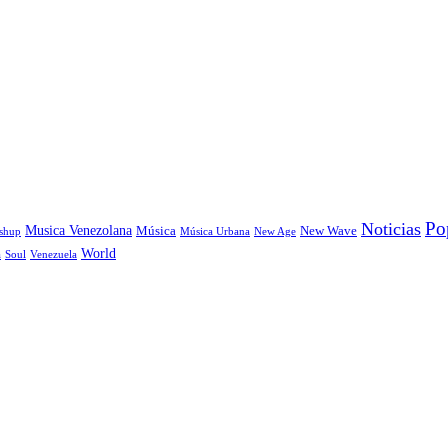
Po
Noticias
Musica Venezolana
Música
New Wave
shup
Música Urbana
New Age
World
a
Soul
Venezuela