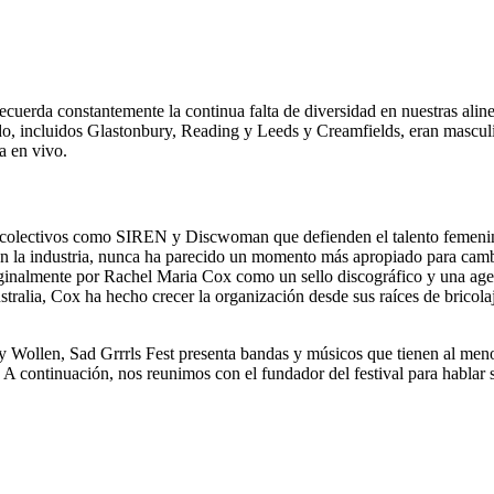
cuerda constantemente la continua falta de diversidad en nuestras aline
ado, incluidos Glastonbury, Reading y Leeds y Creamfields, eran masculi
a en vivo.
 colectivos como SIREN y Discwoman que defienden el talento femenino 
n la industria, nunca ha parecido un momento más apropiado para cambia
iginalmente por Rachel Maria Cox como un sello discográfico y una age
ralia, Cox ha hecho crecer la organización desde sus raíces de bricolaj
y Wollen, Sad Grrrls Fest presenta bandas y músicos que tienen al men
continuación, nos reunimos con el fundador del festival para hablar so