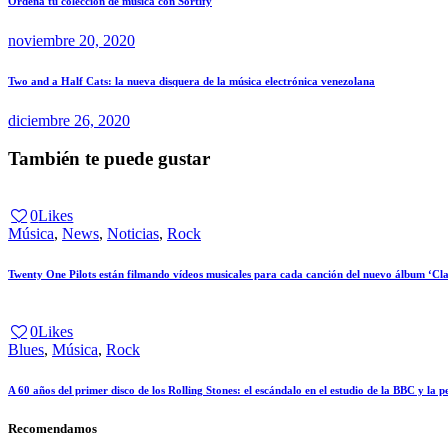
Navegación
Anterior
Ordena tu colección de musica con Sortify
de
noviembre 20, 2020
entradas
Próximo
Two and a Half Cats: la nueva disquera de la música electrónica venezolana
diciembre 26, 2020
También te puede gustar
0
Likes
Música
,
News
,
Noticias
,
Rock
Twenty One Pilots están filmando vídeos musicales para cada canción del nuevo álbum ‘Cl
0
Likes
Blues
,
Música
,
Rock
A 60 años del primer disco de los Rolling Stones: el escándalo en el estudio de la BBC y la p
Recomendamos